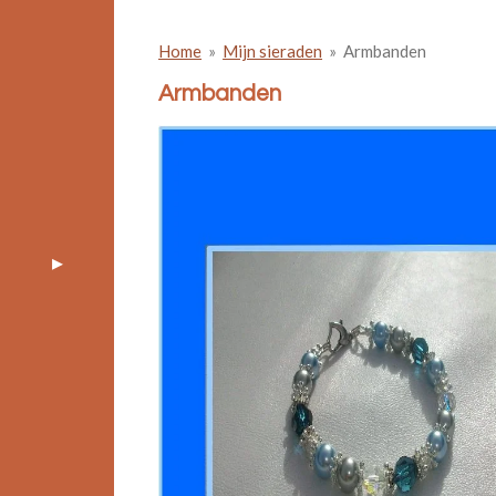
Home
»
Mijn sieraden
»
Armbanden
Armbanden