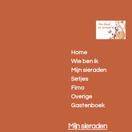
Ga
direct
naar
de
hoofdinhoud
Home
Wie ben ik
Mijn sieraden
Setjes
Fimo
Overige
Gastenboek
Mijn sieraden