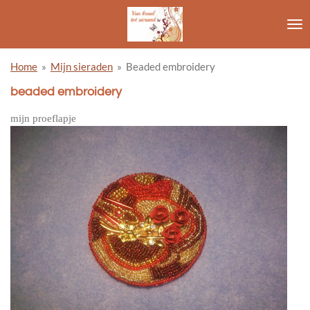
Ga
direct
naar
de
Home
»
Mijn sieraden
»
Beaded embroidery
hoofdinhoud
beaded embroidery
mijn proeflapje