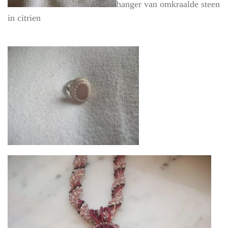
ha
nger van omkraalde steen
in citrien
eerste beaded ring met rozekwarts cabochon